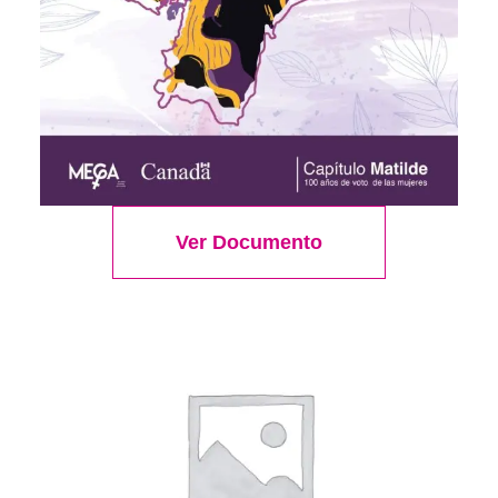
Belt
¡OFERTA!
$
65.00
$
55.00
Añadir al carrito
Ver Documento