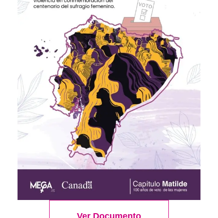
Belt
¡OFERTA!
$
65.00
$
55.00
Añadir al carrito
Ver Documento